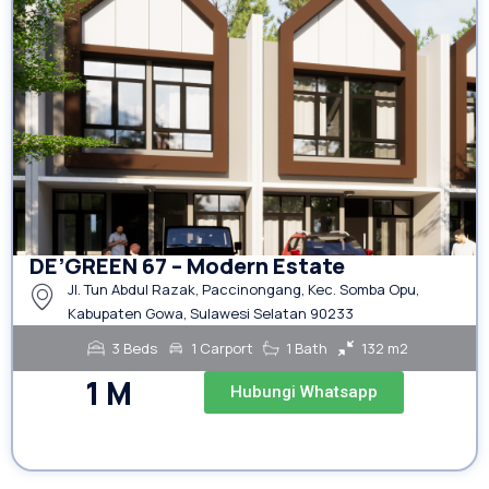
DE’GREEN 67 – Modern Estate
Jl. Tun Abdul Razak, Paccinongang, Kec. Somba Opu,
Kabupaten Gowa, Sulawesi Selatan 90233
3 Beds
1 Carport
1 Bath
132 m2
1 M
Hubungi Whatsapp