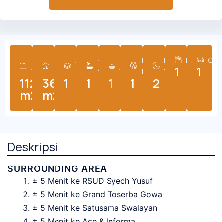
Luas
Luas
Jumlah
Kamar
Ruang
Ruang
Kamar
Dapur
Car
1
1
Tanah
Bangunan
Lantai
Mandi
Tamu
Keluarga
Tidur
112
36
1
1
1
1
2
m2
m2
Deskripsi
SURROUNDING AREA
± 5 Menit ke RSUD Syech Yusuf
± 5 Menit ke Grand Toserba Gowa
± 5 Menit ke Satusama Swalayan
± 5 Menit ke Ace & Informa