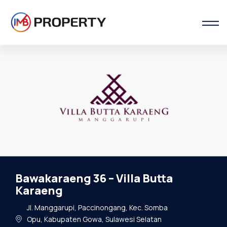
Bawakaraeng 36 – Villa Butta
Karaeng
Jl. Manggarupi, Paccinongang, Kec. Somba
Opu, Kabupaten Gowa, Sulawesi Selatan