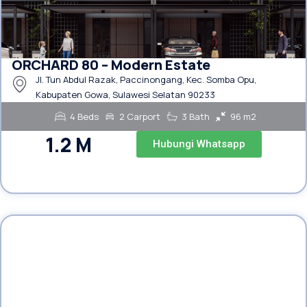
ORCHARD 80 – Modern Estate
Jl. Tun Abdul Razak, Paccinongang, Kec. Somba Opu,
Kabupaten Gowa, Sulawesi Selatan 90233
4 Beds
2 Carport
3 Bath
96 m2
1.2 M
Hubungi Whatsapp