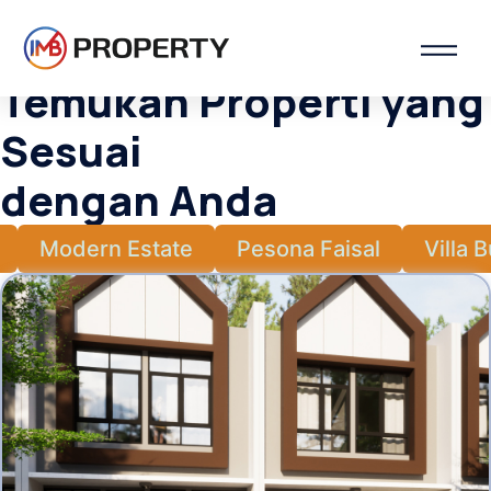
Temukan Properti yang
Sesuai
dengan Anda
Modern Estate
Pesona Faisal
Villa 