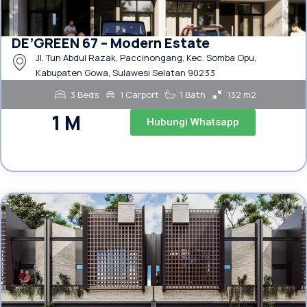
DE’GREEN 67 – Modern Estate
Jl. Tun Abdul Razak, Paccinongang, Kec. Somba Opu,
Kabupaten Gowa, Sulawesi Selatan 90233
3 Beds
1 Carport
1 Bath
132 m2
1 M
Hubungi Whatsapp